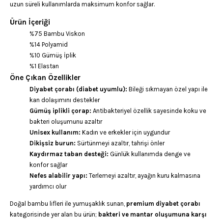
uzun süreli kullanımlarda maksimum konfor sağlar.
Ürün İçeriği
%75 Bambu Viskon
%14 Polyamid
%10 Gümüş İplik
%1 Elastan
Öne Çıkan Özellikler
Diyabet çorabı (diabet uyumlu):
Bileği sıkmayan özel yapı ile
kan dolaşımını destekler
Gümüş iplikli çorap:
Antibakteriyel özellik sayesinde koku ve
bakteri oluşumunu azaltır
Unisex kullanım:
Kadın ve erkekler için uygundur
Dikişsiz burun:
Sürtünmeyi azaltır, tahrişi önler
Kaydırmaz taban desteği:
Günlük kullanımda denge ve
konfor sağlar
Nefes alabilir yapı:
Terlemeyi azaltır, ayağın kuru kalmasına
yardımcı olur
Doğal bambu lifleri ile yumuşaklık sunan,
premium diyabet çorabı
kategorisinde yer alan bu ürün;
bakteri ve mantar oluşumuna karşı