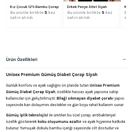
Kad
Kız Çocuk 12'li Bambu Çorap
Erkek Penye Atlet Siyah
Bu ü
Bu ürünle birlikte
5
kez
Bu ürünle birlikte
5
kez
satı
satın alındı
satın alındı
Ürün Özellikleri
Unisex Premium Gümüş Diabet Çorap Siyah
Günlük konforu ve ayak sağlığını ön planda tutan
Unisex Premium
Gümüş Diabet Çorap Siyah
, özellikle hassas ayak yapısına sahip
kullanıcılar için geliştirilmiştir.
Bileği sıkmayan diyabet çorabı
yapısı
sayesinde kan dolaşımını destekler ve gün boyu rahat kullanım sunar.
Gümüş iplik teknolojisi
ile üretilen bu özel çorap, antibakteriyel
özellik göstererek
koku oluşumunu azaltır
ve ayak hijyenine katkıda
bulunur. Yumuşak dokulu bambu içeriği sayesinde cilt dostudur ve