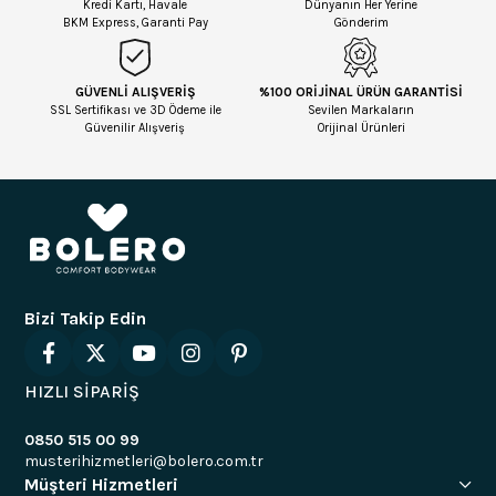
Kredi Kartı, Havale
Dünyanın Her Yerine
BKM Express, Garanti Pay
Gönderim
GÜVENLİ ALIŞVERİŞ
%100 ORİJİNAL ÜRÜN GARANTİSİ
SSL Sertifikası ve 3D Ödeme ile
Sevilen Markaların
Güvenilir Alışveriş
Orijinal Ürünleri
Bizi Takip Edin
HIZLI SİPARİŞ
0850 515 00 99
musterihizmetleri@bolero.com.tr
Müşteri Hizmetleri