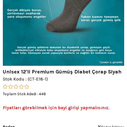
Unisex 12'li Premium Gümüş Diabet Çorap Siyah
Stok Kodu
(CT-E18-1)
Toplam Stok Adedi
:
448
Fiyatları görebilmek için bayi girişi yapmalısınız.
Beden
Beden Tablosu