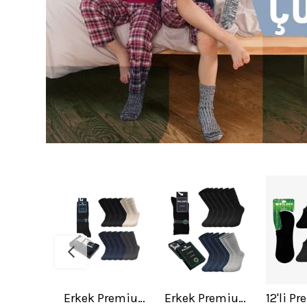
Toptan 12'li Kadın Premium Modal Çorap Karışık Renk-B86
Erkek Premium Dikişsiz Kokulu Yazlık 12'li Bambu Çorap Mix
Erkek Premium Dikişsiz Roll Top Lastiksiz 12'li Bambu Çorap Asorti