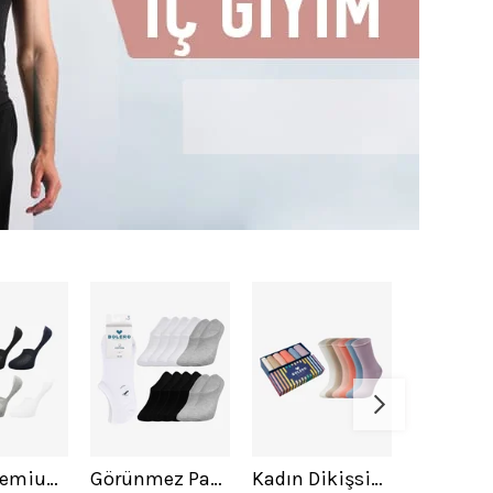
Erkek Premium Dikişsiz Babet 12'li Çorap Asortili
Görünmez Pamuk Çorap 3lü Asorti Paket 12li
Kadın Dikişsiz Roll Top Lastiksiz 6LI Bambu Çorap