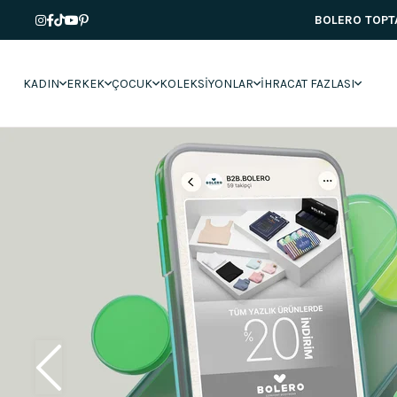
BOLERO TOPTAN
KADIN
ERKEK
ÇOCUK
KOLEKSİYONLAR
İHRACAT FAZLASI