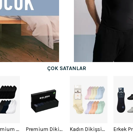
ÇOK SATANLAR
12'li Premium Görünmez Bambu Kısa Patik Çorap Karışık
Premium Dikişsiz Erkek Bambu Soket Çorap 7'li
Kadın Dikişsiz Modal Görünmez 12'li Asortili Çorap