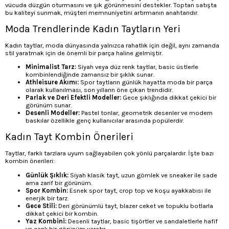
vücuda düzgün oturmasını ve şık görünmesini destekler. Toptan satışta
bu kaliteyi sunmak, müşteri memnuniyetini artırmanın anahtarıdır.
Moda Trendlerinde Kadın Taytların Yeri
Kadın taytlar, moda dünyasında yalnızca rahatlık için değil, aynı zamanda
stil yaratmak için de önemli bir parça haline gelmiştir.
Minimalist Tarz:
Siyah veya düz renk taytlar, basic üstlerle
kombinlendiğinde zamansız bir şıklık sunar.
Athleisure Akımı:
Spor taytların günlük hayatta moda bir parça
olarak kullanılması, son yılların öne çıkan trendidir.
Parlak ve Deri Efektli Modeller:
Gece şıklığında dikkat çekici bir
görünüm sunar.
Desenli Modeller:
Pastel tonlar, geometrik desenler ve modern
baskılar özellikle genç kullanıcılar arasında popülerdir.
Kadın Tayt Kombin Önerileri
Taytlar, farklı tarzlara uyum sağlayabilen çok yönlü parçalardır. İşte bazı
kombin önerileri:
Günlük Şıklık:
Siyah klasik tayt, uzun gömlek ve sneaker ile sade
ama zarif bir görünüm.
Spor Kombin:
Esnek spor tayt, crop top ve koşu ayakkabısı ile
enerjik bir tarz.
Gece Stili:
Deri görünümlü tayt, blazer ceket ve topuklu botlarla
dikkat çekici bir kombin.
Yaz Kombini:
Desenli taytlar, basic tişörtler ve sandaletlerle hafif
ve canlı bir görünüm yaratır.