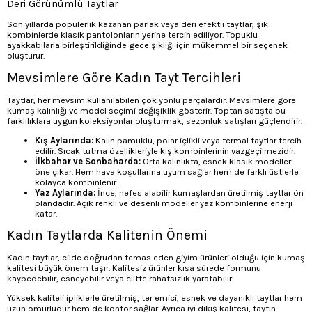
Deri Görünümlü Taytlar
Son yıllarda popülerlik kazanan parlak veya deri efektli taytlar, şık
kombinlerde klasik pantolonların yerine tercih ediliyor. Topuklu
ayakkabılarla birleştirildiğinde gece şıklığı için mükemmel bir seçenek
oluşturur.
Mevsimlere Göre Kadın Tayt Tercihleri
Taytlar, her mevsim kullanılabilen çok yönlü parçalardır. Mevsimlere göre
kumaş kalınlığı ve model seçimi değişiklik gösterir. Toptan satışta bu
farklılıklara uygun koleksiyonlar oluşturmak, sezonluk satışları güçlendirir.
Kış Aylarında:
Kalın pamuklu, polar içlikli veya termal taytlar tercih
edilir. Sıcak tutma özellikleriyle kış kombinlerinin vazgeçilmezidir.
İlkbahar ve Sonbaharda:
Orta kalınlıkta, esnek klasik modeller
öne çıkar. Hem hava koşullarına uyum sağlar hem de farklı üstlerle
kolayca kombinlenir.
Yaz Aylarında:
İnce, nefes alabilir kumaşlardan üretilmiş taytlar ön
plandadır. Açık renkli ve desenli modeller yaz kombinlerine enerji
katar.
Kadın Taytlarda Kalitenin Önemi
Kadın taytlar, cilde doğrudan temas eden giyim ürünleri olduğu için kumaş
kalitesi büyük önem taşır. Kalitesiz ürünler kısa sürede formunu
kaybedebilir, esneyebilir veya ciltte rahatsızlık yaratabilir.
Yüksek kaliteli ipliklerle üretilmiş, ter emici, esnek ve dayanıklı taytlar hem
uzun ömürlüdür hem de konfor sağlar. Ayrıca iyi dikiş kalitesi, taytın