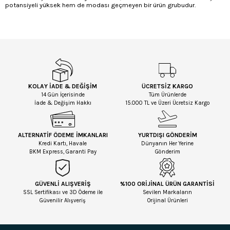
potansiyeli yüksek hem de modası geçmeyen bir ürün grubudur.
KOLAY İADE & DEĞİŞİM
ÜCRETSİZ KARGO
14 Gün İçerisinde
Tüm Ürünlerde
İade & Değişim Hakkı
15.000 TL ve Üzeri Ücretsiz Kargo
ALTERNATİF ÖDEME İMKANLARI
YURTDIŞI GÖNDERİM
Kredi Kartı, Havale
Dünyanın Her Yerine
BKM Express, Garanti Pay
Gönderim
GÜVENLİ ALIŞVERİŞ
%100 ORİJİNAL ÜRÜN GARANTİSİ
SSL Sertifikası ve 3D Ödeme ile
Sevilen Markaların
Güvenilir Alışveriş
Orijinal Ürünleri