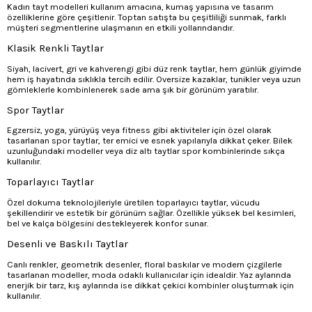
Kadın tayt modelleri kullanım amacına, kumaş yapısına ve tasarım
özelliklerine göre çeşitlenir. Toptan satışta bu çeşitliliği sunmak, farklı
müşteri segmentlerine ulaşmanın en etkili yollarındandır.
Klasik Renkli Taytlar
Siyah, lacivert, gri ve kahverengi gibi düz renk taytlar, hem günlük giyimde
hem iş hayatında sıklıkla tercih edilir. Oversize kazaklar, tunikler veya uzun
gömleklerle kombinlenerek sade ama şık bir görünüm yaratılır.
Spor Taytlar
Egzersiz, yoga, yürüyüş veya fitness gibi aktiviteler için özel olarak
tasarlanan spor taytlar, ter emici ve esnek yapılarıyla dikkat çeker. Bilek
uzunluğundaki modeller veya diz altı taytlar spor kombinlerinde sıkça
kullanılır.
Toparlayıcı Taytlar
Özel dokuma teknolojileriyle üretilen toparlayıcı taytlar, vücudu
şekillendirir ve estetik bir görünüm sağlar. Özellikle yüksek bel kesimleri,
bel ve kalça bölgesini destekleyerek konfor sunar.
Desenli ve Baskılı Taytlar
Canlı renkler, geometrik desenler, floral baskılar ve modern çizgilerle
tasarlanan modeller, moda odaklı kullanıcılar için idealdir. Yaz aylarında
enerjik bir tarz, kış aylarında ise dikkat çekici kombinler oluşturmak için
kullanılır.