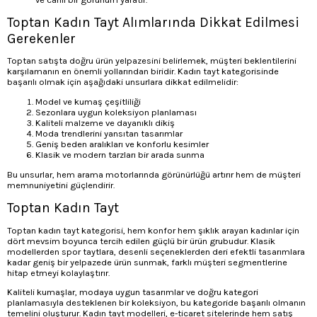
Toptan Kadın Tayt Alımlarında Dikkat Edilmesi
Gerekenler
Toptan satışta doğru ürün yelpazesini belirlemek, müşteri beklentilerini
karşılamanın en önemli yollarından biridir. Kadın tayt kategorisinde
başarılı olmak için aşağıdaki unsurlara dikkat edilmelidir:
Model ve kumaş çeşitliliği
Sezonlara uygun koleksiyon planlaması
Kaliteli malzeme ve dayanıklı dikiş
Moda trendlerini yansıtan tasarımlar
Geniş beden aralıkları ve konforlu kesimler
Klasik ve modern tarzları bir arada sunma
Bu unsurlar, hem arama motorlarında görünürlüğü artırır hem de müşteri
memnuniyetini güçlendirir.
Toptan Kadın Tayt
Toptan kadın tayt kategorisi, hem konfor hem şıklık arayan kadınlar için
dört mevsim boyunca tercih edilen güçlü bir ürün grubudur. Klasik
modellerden spor taytlara, desenli seçeneklerden deri efektli tasarımlara
kadar geniş bir yelpazede ürün sunmak, farklı müşteri segmentlerine
hitap etmeyi kolaylaştırır.
Kaliteli kumaşlar, modaya uygun tasarımlar ve doğru kategori
planlamasıyla desteklenen bir koleksiyon, bu kategoride başarılı olmanın
temelini oluşturur. Kadın tayt modelleri, e-ticaret sitelerinde hem satış