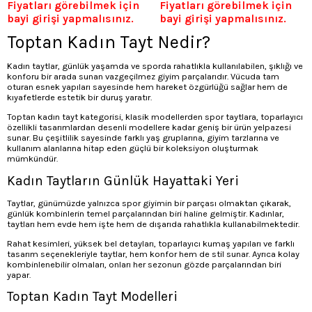
Fiyatları görebilmek için
Fiyatları görebilmek için
bayi girişi yapmalısınız.
bayi girişi yapmalısınız.
Toptan Kadın Tayt Nedir?
Kadın taytlar, günlük yaşamda ve sporda rahatlıkla kullanılabilen, şıklığı ve
konforu bir arada sunan vazgeçilmez giyim parçalarıdır. Vücuda tam
oturan esnek yapıları sayesinde hem hareket özgürlüğü sağlar hem de
kıyafetlerde estetik bir duruş yaratır.
Toptan kadın tayt kategorisi, klasik modellerden spor taytlara, toparlayıcı
özellikli tasarımlardan desenli modellere kadar geniş bir ürün yelpazesi
sunar. Bu çeşitlilik sayesinde farklı yaş gruplarına, giyim tarzlarına ve
kullanım alanlarına hitap eden güçlü bir koleksiyon oluşturmak
mümkündür.
Kadın Taytların Günlük Hayattaki Yeri
Taytlar, günümüzde yalnızca spor giyimin bir parçası olmaktan çıkarak,
günlük kombinlerin temel parçalarından biri haline gelmiştir. Kadınlar,
taytları hem evde hem işte hem de dışarıda rahatlıkla kullanabilmektedir.
Rahat kesimleri, yüksek bel detayları, toparlayıcı kumaş yapıları ve farklı
tasarım seçenekleriyle taytlar, hem konfor hem de stil sunar. Ayrıca kolay
kombinlenebilir olmaları, onları her sezonun gözde parçalarından biri
yapar.
Toptan Kadın Tayt Modelleri