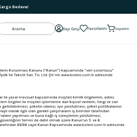
 Kargo Bedava!
Favorilerim
Bayi Girişi
Sepetim
l Verilerin Korunması Kanunu (“Kanun”) kapsamında “veri sorumlusu”
plik Ve Tekstil San. Tic. Ltd. Şti.‘nin www.bolero.com.tr adresinde
nlar ile yasal mevzuat kapsamında müşteri kimlik bilgilerinin, adres
lem bilgileri ile müşteri işlemlerine dair kişisel verilerin; Vergi ve sair
tirilebilmesi, şirketin idaresi, işin yürütülmesi, şirket politikalarının
 olarak ilgili olan gerekli çalışmaların iş birimleri tarafından
ışmaların yapılması ve buna bağlı iş süreçlerinin yürütülmesi,
i iş güvenliğinin temini de dahil olmak üzere Kanun’un 5. ve 6.
lero Tarafından 6698 sayılı Kanun Kapsamında www.bolero.com.tr adresinde