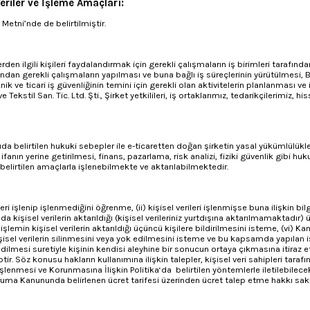
eriler ve İşleme Amaçları:
Metni’nde de belirtilmiştir.
rden ilgili kişileri faydalandırmak için gerekli çalışmaların iş birimleri tarafında
arafından gerekli çalışmaların yapılması ve buna bağlı iş süreçlerinin yürütülmesi, 
 teknik ve ticari iş güvenliğinin temini için gerekli olan aktivitelerin planlanması
Tekstil San. Tic. Ltd. Şti., Şirket yetkilileri, iş ortaklarımız, tedarikçilerimiz, 
a belirtilen hukuki sebepler ile e-ticaretten doğan şirketin yasal yükümlülükler
nın yerine getirilmesi, finans, pazarlama, risk analizi, fiziki güvenlik gibi hu
belirtilen amaçlarla işlenebilmekte ve aktarılabilmektedir.
l veri işlenip işlenmediğini öğrenme, (ii) kişisel verileri işlenmişse buna ilişkin b
a kişisel verilerin aktarıldığı (kişisel verileriniz yurtdışına aktarılmamaktadır) ü
emin kişisel verilerin aktarıldığı üçüncü kişilere bildirilmesini isteme, (vi) K
el verilerin silinmesini veya yok edilmesini isteme ve bu kapsamda yapılan işlem
dilmesi suretiyle kişinin kendisi aleyhine bir sonucun ortaya çıkmasına itiraz et
ir. Söz konusu hakların kullanımına ilişkin talepler, kişisel veri sahipleri tar
enmesi ve Korunmasına İlişkin Politika‘da belirtilen yöntemlerle iletilebilecek
Koruma Kanununda belirlenen ücret tarifesi üzerinden ücret talep etme hakkı saklı