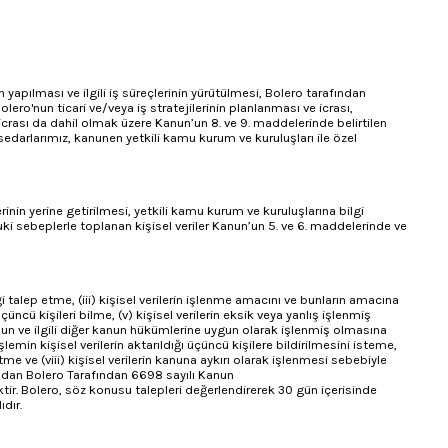
n yapılması ve ilgili iş süreçlerinin yürütülmesi, Bolero tarafından
Bolero'nun ticari ve/veya iş stratejilerinin planlanması ve icrası,
 ve icrası da dahil olmak üzere Kanun’un 8. ve 9. maddelerinde belirtilen
hissedarlarımız, kanunen yetkili kamu kurum ve kuruluşları ile özel
inin yerine getirilmesi, yetkili kamu kurum ve kuruluşlarına bilgi
kuki sebeplerle toplanan kişisel veriler Kanun’un 5. ve 6. maddelerinde ve
ilgi talep etme, (iii) kişisel verilerin işlenme amacını ve bunların amacına
çüncü kişileri bilme, (v) kişisel verilerin eksik veya yanlış işlenmiş
anun ve ilgili diğer kanun hükümlerine uygun olarak işlenmiş olmasına
in kişisel verilerin aktarıldığı üçüncü kişilere bildirilmesini isteme,
me ve (viii) kişisel verilerin kanuna aykırı olarak işlenmesi sebebiyle
afından Bolero Tarafından 6698 sayılı Kanun
tir. Bolero, söz konusu talepleri değerlendirerek 30 gün içerisinde
dır.