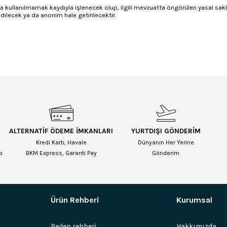
şında kullanılmamak kaydıyla işlenecek olup, ilgili mevzuatta öngörülen yasal s
dilecek ya da anonim hale getirilecektir.
ALTERNATİF ÖDEME İMKANLARI
YURTDIŞI GÖNDERİM
Kredi Kartı, Havale
Dünyanın Her Yerine
o
BKM Express, Garanti Pay
Gönderim
Ürün Rehberi
Kurumsal
Beden rehberi
Hakkımızda