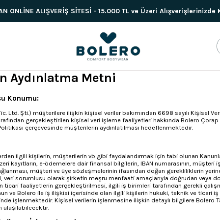
 ONLİNE ALIŞVERİŞ SİTESİ - 15.000 TL ve Üzeri Alışverişlerinizde
kin Aydınlatma Metni
usu Konumu:
c. Ltd. Şti.) müşterilere ilişkin kişisel veriler bakımından 6698 sayılı Kişise
fından gerçekleştirilen kişisel veri işleme faaliyetleri hakkında Bolero Çorap İ
Politikası çerçevesinde müşterilerin aydınlatılması hedeflenmektedir.
lerden ilgili kişilerin, müşterilerin vb gibi faydalandırmak için tabi olunan Kanu
benzeri kayıtların, e-ödemelere dair finansal bilgilerin, IBAN numarasının, müşteri iş
ğlanması, müşteri ve üye sözleşmelerinin ifasından doğan gerekliliklerin yerine ge
veri sorumlusu olarak şirketin meşru menfaati amaçlarıyla doğrudan veya dolaylı
 ticari faaliyetlerin gerçekleştirilmesi, ilgili iş birimleri tarafından gerekli çal
n ve Bolero ile iş ilişkisi içerisinde olan ilgili kişilerin hukuki, teknik ve ticar
sinde işlenmektedir. Kişisel verilerin işlenmesine ilişkin detaylı bilgilere Bo
 ulaşılabilecektir.