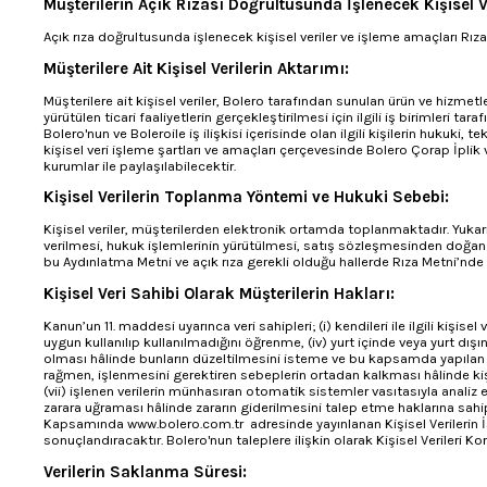
Müşterilerin Açık Rızası Doğrultusunda İşlenecek Kişisel V
Açık rıza doğrultusunda işlenecek kişisel veriler ve işleme amaçları Rıza 
Müşterilere Ait Kişisel Verilerin Aktarımı:
Müşterilere ait kişisel veriler, Bolero tarafından sunulan ürün ve hizmetle
yürütülen ticari faaliyetlerin gerçekleştirilmesi için ilgili iş birimleri t
Bolero'nun ve Boleroile iş ilişkisi içerisinde olan ilgili kişilerin hukuki,
kişisel veri işleme şartları ve amaçları çerçevesinde Bolero Çorap İplik ve 
kurumlar ile paylaşılabilecektir.
Kişisel Verilerin Toplanma Yöntemi ve Hukuki Sebebi:
Kişisel veriler, müşterilerden elektronik ortamda toplanmaktadır. Yukarıd
verilmesi, hukuk işlemlerinin yürütülmesi, satış sözleşmesinden doğan ifa
bu Aydınlatma Metni ve açık rıza gerekli olduğu hallerde Rıza Metni’nde 
Kişisel Veri Sahibi Olarak Müşterilerin Hakları:
Kanun’un 11. maddesi uyarınca veri sahipleri; (i) kendileri ile ilgili kişise
uygun kullanılıp kullanılmadığını öğrenme, (iv) yurt içinde veya yurt dışınd
olması hâlinde bunların düzeltilmesini isteme ve bu kapsamda yapılan işl
rağmen, işlenmesini gerektiren sebeplerin ortadan kalkması hâlinde kişis
(vii) işlenen verilerin münhasıran otomatik sistemler vasıtasıyla analiz e
zarara uğraması hâlinde zararın giderilmesini talep etme haklarına sahipt
Kapsamında www.bolero.com.tr adresinde yayınlanan Kişisel Verilerin İşl
sonuçlandıracaktır. Bolero'nun taleplere ilişkin olarak Kişisel Verileri 
Verilerin Saklanma Süresi: