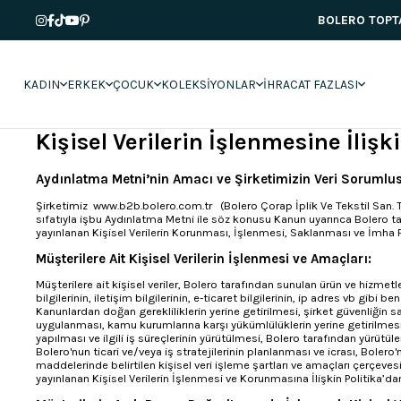
BOLERO TOPTAN
KADIN
ERKEK
ÇOCUK
KOLEKSİYONLAR
İHRACAT FAZLASI
Kişisel Verilerin İşlenmesine İliş
Aydınlatma Metni’nin Amacı ve Şirketimizin Veri Soruml
Şirketimiz www.b2b.bolero.com.tr (Bolero Çorap İplik Ve Tekstil San. Ti
sıfatıyla işbu Aydınlatma Metni ile söz konusu Kanun uyarınca Bolero tara
yayınlanan Kişisel Verilerin Korunması, İşlenmesi, Saklanması ve İmha 
Müşterilere Ait Kişisel Verilerin İşlenmesi ve Amaçları:
Müşterilere ait kişisel veriler, Bolero tarafından sunulan ürün ve hizmet
bilgilerinin, iletişim bilgilerinin, e-ticaret bilgilerinin, ip adres vb gibi 
Kanunlardan doğan gerekliliklerin yerine getirilmesi, şirket güvenliğin sa
uygulanması, kamu kurumlarına karşı yükümlülüklerin yerine getirilmesi, 
yapılması ve ilgili iş süreçlerinin yürütülmesi, Bolero tarafından yürütülen
Bolero'nun ticari ve/veya iş stratejilerinin planlanması ve icrası, Bolero'nu
maddelerinde belirtilen kişisel veri işleme şartları ve amaçları çerçeve
yayınlanan Kişisel Verilerin İşlenmesi ve Korunmasına İlişkin Politika’dan