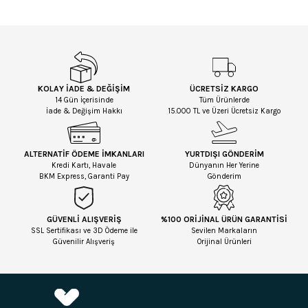
KOLAY İADE & DEĞİŞİM
ÜCRETSİZ KARGO
14 Gün İçerisinde
Tüm Ürünlerde
İade & Değişim Hakkı
15.000 TL ve Üzeri Ücretsiz Kargo
ALTERNATİF ÖDEME İMKANLARI
YURTDIŞI GÖNDERİM
Kredi Kartı, Havale
Dünyanın Her Yerine
BKM Express, Garanti Pay
Gönderim
GÜVENLİ ALIŞVERİŞ
%100 ORİJİNAL ÜRÜN GARANTİSİ
SSL Sertifikası ve 3D Ödeme ile
Sevilen Markaların
Güvenilir Alışveriş
Orijinal Ürünleri