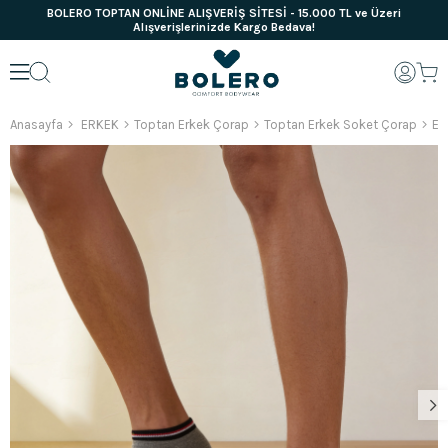
BOLERO TOPTAN ONLİNE ALIŞVERİŞ SİTESİ - 15.000 TL ve Üzeri
Alışverişlerinizde Kargo Bedava!
Anasayfa
ERKEK
Toptan Erkek Çorap
Toptan Erkek Soket Çorap
Er