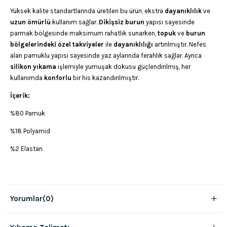
Yüksek kalite standartlarında üretilen bu ürün, ekstra
dayanıklılık
ve
uzun
ömürlü
kullanım sağlar.
Dikişsiz
burun
yapısı sayesinde
parmak bölgesinde maksimum rahatlık sunarken,
topuk
ve
burun
bölgelerindeki
özel
takviyeler
ile
dayanıklılığı
artırılmıştır. Nefes
alan pamuklu yapısı sayesinde yaz aylarında ferahlık sağlar. Ayrıca
silikon
yıkama
işlemiyle yumuşak dokusu güçlendirilmiş, her
kullanımda
konforlu
bir his kazandırılmıştır.
İçerik:
%80 Pamuk
%18 Polyamid
%2 Elastan
Yorumlar
(0)