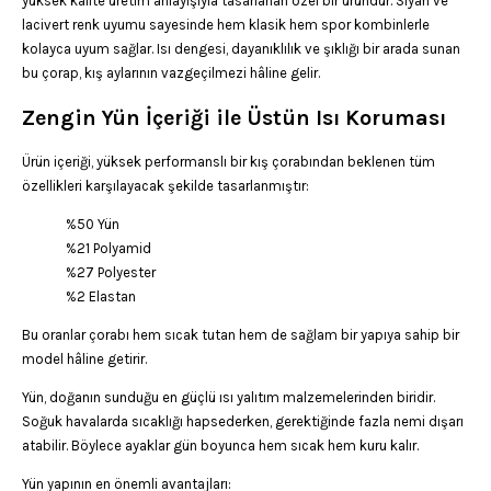
yüksek kalite üretim anlayışıyla tasarlanan özel bir üründür. Siyah ve
lacivert renk uyumu sayesinde hem klasik hem spor kombinlerle
kolayca uyum sağlar. Isı dengesi, dayanıklılık ve şıklığı bir arada sunan
bu çorap, kış aylarının vazgeçilmezi hâline gelir.
Zengin Yün İçeriği ile Üstün Isı Koruması
Ürün içeriği, yüksek performanslı bir kış çorabından beklenen tüm
özellikleri karşılayacak şekilde tasarlanmıştır:
%50 Yün
%21 Polyamid
%27 Polyester
%2 Elastan
Bu oranlar çorabı hem sıcak tutan hem de sağlam bir yapıya sahip bir
model hâline getirir.
Yün, doğanın sunduğu en güçlü ısı yalıtım malzemelerinden biridir.
Soğuk havalarda sıcaklığı hapsederken, gerektiğinde fazla nemi dışarı
atabilir. Böylece ayaklar gün boyunca hem sıcak hem kuru kalır.
Yün yapının en önemli avantajları: